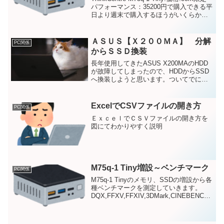
パフォーマンス：35200円で購入できる平
日より週末で購入するほうがいくらか安
くなる模様です。SSDをHHDに変え、い
らないものを削っていけば4万円しないく
らいで購入できると思います。
ＡＳＵＳ【Ｘ２００ＭＡ】 分解
PC関係
からＳＳＤ換装
長年使用してきたASUS X200MAのHDD
が故障してしまったので、HDDからSSD
へ換装しようと思います。ついてでに、
分解手順も解説していきます。
ExcelでCSVファイルの開き方
PC関係
ＥｘｃｅｌでＣＳＶファイルの開き方を
図にてわかりやすく説明
M75q-1 Tiny増設～ベンチマーク
PC関係
M75q-1 Tinyのメモリ、SSDの増設から各
種ベンチマークを測定していきます。
DQX,FFXV,FFXIV,3DMark,CINEBENCH
R20を測定。電源アダプターを65ｗ、90
ｗ、135ｗで測定。