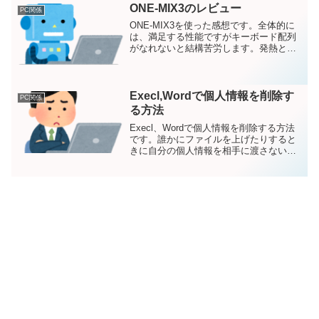
ONE-MIX3のレビュー
PC関係
ONE-MIX3を使った感想です。全体的に
は、満足する性能ですがキーボード配列
がなれないと結構苦労します。発熱とポ
インティングディバイスの問題もありま
す。発熱に関しては、少し高いゴム足な
どをつければ若干解消します。ポインテ
ィングディバイスは、おまけ程度に思っ
Execl,Wordで個人情報を削除す
PC関係
ていたほうがいいと思います。
る方法
Execl、Wordで個人情報を削除する方法
です。誰かにファイルを上げたりすると
きに自分の個人情報を相手に渡さないよ
うにするための方法です。